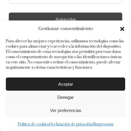
Subscribe
Gestionar consentimiento
Para ofrecer las mejores experiencias, utilizamos tecnologías como las
cookies para almacenar y/o acceder a la información del dispositivo.
El consentimiento de estas tecnologías nos permitirá procesar datos
como el comportamiento de navegación o las identificaciones únicas
en este sitio. No consentir o retirar el consentimiento, puede afectar
negativamente a ciertas características y funciones.
© Copyright 2012 -
2026 | Avada Theme by
ThemeFusion
| All
Aceptar
Rights Reserved | Powered by
WordPress
Denegar
Instagram
Twitter
Facebook
Pinterest
Ver preferencias
Política de cookies
Declaración de privacidad
Impressum