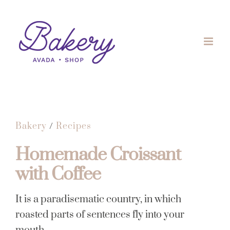
Skip
to
content
Bakery
/
Recipes
Homemade Croissant
with Coffee
It is a paradisematic country, in which
roasted parts of sentences fly into your