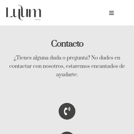
Skip
to
Toggle
content
Navigatio
Inicio
Contacto
Especialidades
¿Tienes alguna duda o pregunta? No dudes en
contactar con nosotros, estaremos encantados de
Tarifas
ayudarte.
Conócenos
Contacto