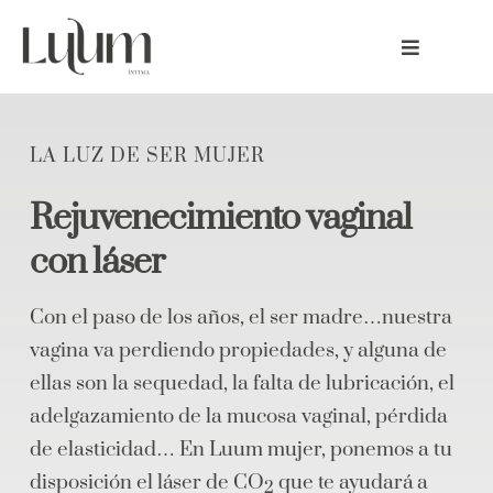
Skip
to
Toggle
content
Navigatio
Inicio
LA LUZ DE SER MUJER
Especialidades
Rejuvenecimiento vaginal
Tarifas
con láser
Conócenos
Con el paso de los años, el ser madre…nuestra
vagina va perdiendo propiedades, y alguna de
Contacto
ellas son la sequedad, la falta de lubricación, el
adelgazamiento de la mucosa vaginal, pérdida
de elasticidad… En Luum mujer, ponemos a tu
disposición el láser de CO
que te ayudará a
2