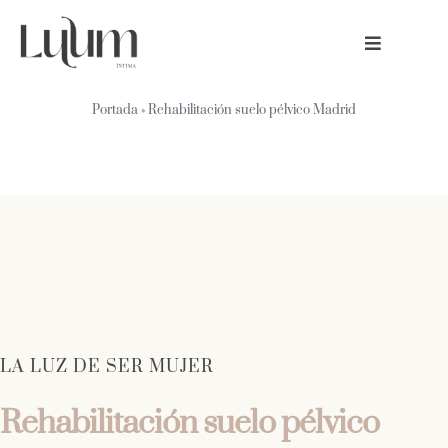
Skip
to
Toggle
content
Navigatio
Portada
»
Rehabilitación suelo pélvico Madrid
Inicio
Especialidades
Tarifas
Conócenos
Contacto
LA LUZ DE SER MUJER
Rehabilitación suelo pélvico